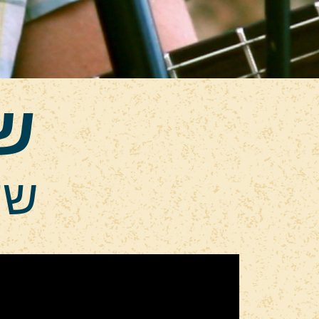
שי
שע